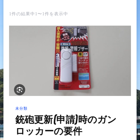
1件の結果中1〜1件を表示中
未分類
銃砲更新(申請)時のガン
ロッカーの要件