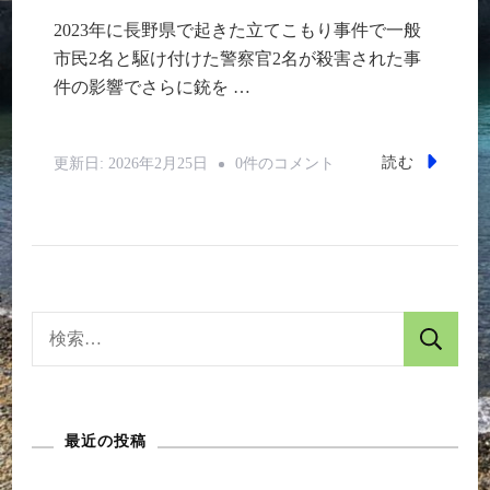
2023年に長野県で起きた立てこもり事件で一般
市民2名と駆け付けた警察官2名が殺害された事
件の影響でさらに銃を …
銃
読む
更新日:
2026年2月25日
0件のコメント
砲
更
新
(申
請)
検
時
索:
の
ガ
最近の投稿
ン
ロ