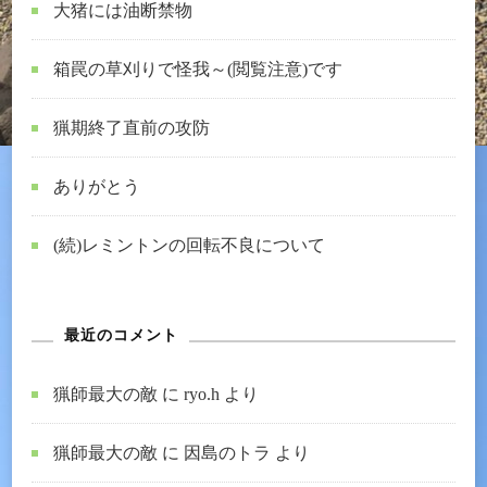
大猪には油断禁物
ッ
カ
箱罠の草刈りで怪我～(閲覧注意)です
ー
の
猟期終了直前の攻防
要
件
ありがとう
へ
の
(続)レミントンの回転不良について
最近のコメント
猟師最大の敵
に
ryo.h
より
猟師最大の敵
に
因島のトラ
より