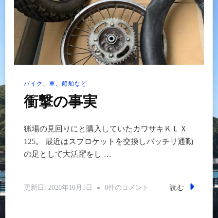
バイク、車、船舶など
衝撃の事実
猟場の見回りにと購入していたカワサキＫＬＸ
125。 最近はスプロケットを交換しバッチリ通勤
の足として大活躍をし …
衝
読む
更新日:
2020年10月5日
0件のコメント
撃
の