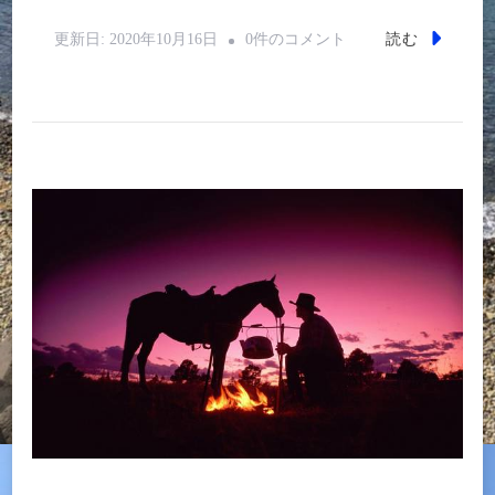
住
読む
更新日:
2020年10月16日
0件のコメント
宅
集
合
地
域
と
は
へ
の