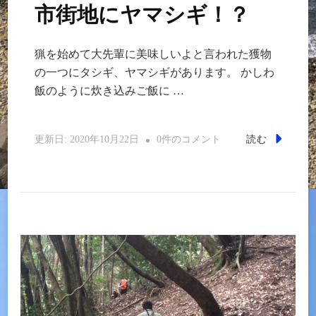
市街地にヤマシギ！？
猟を始めて大先輩に美味しいよと言われた獲物
の一つにタシギ、ヤマシギがあります。 かしわ
飯のように炊き込みご飯に …
市
読む
更新日:
2020年10月22日
0件のコメント
街
地
に
ヤ
マ
シ
ギ！？
へ