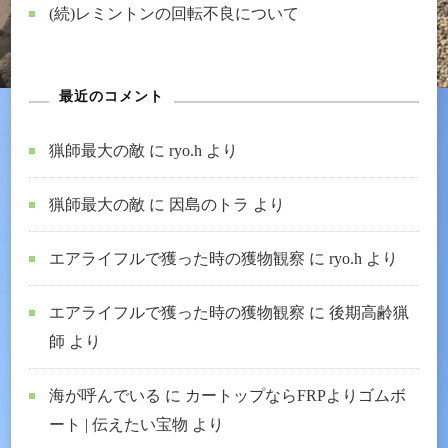
(続)レミントンの回転不良について
最近のコメント
猟師最大の敵
に
ryo.h
より
猟師最大の敵
に
因島のトラ
より
エアライフルで獲った時の獲物観察
に
ryo.h
より
エアライフルで獲った時の獲物観察
に
後期高齢猟
師
より
海が呼んでいる
に
カートップならFRPよりゴムボ
ート | 伝えたい宝物
より