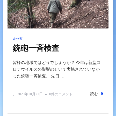
の
未分類
銃砲一斉検査
皆様の地域ではどうでしょうか？ 今年は新型コ
ロナウイルスの影響のせいで実施されていなか
った銃砲一斉検査。 先日 …
銃
読む
、
2020年10月21日
0件のコメント
砲
一