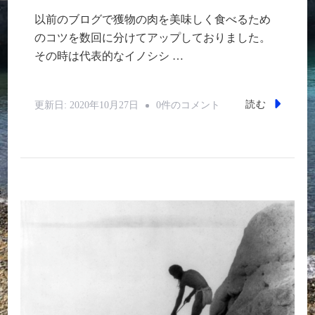
以前のブログで獲物の肉を美味しく食べるため
のコツを数回に分けてアップしておりました。
その時は代表的なイノシシ …
獲
読む
更新日:
2020年10月27日
0件のコメント
物
の
肉
の
特
性
～
ヒ
ヨ
ド