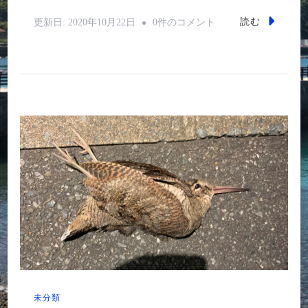
ヤ
読む
更新日:
2020年10月22日
0件のコメント
マ
シ
ギ
を
考
察
す
る
へ
の
未分類