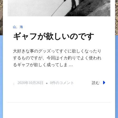
リ
編
へ
山
海
の
ギャフが欲しいのです
大好きな事のグッズってすぐに欲しくなったり
するものですが、今回はイカ釣りでよく使われ
るギャフが欲しく成ってしま …
ギ
読む
、
2020年10月26日
0件のコメント
ャ
フ
が
欲