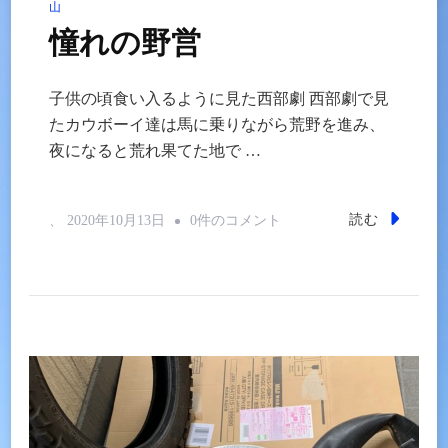
山
憧れの野営
子供の頃食い入るように見た西部劇 西部劇で見
たカウボーイ達は馬に乗りながら荒野を進み、
夜になると荒れ果てた地で …
憧
読む
、
2020年10月13日
0件のコメント
れ
の
野
営
へ
の