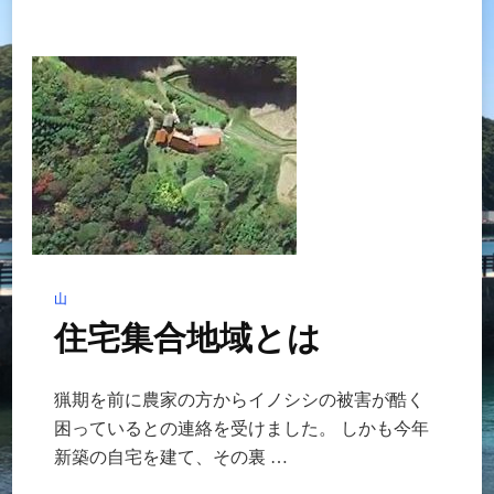
斉
検
査
へ
の
山
住宅集合地域とは
猟期を前に農家の方からイノシシの被害が酷く
困っているとの連絡を受けました。 しかも今年
新築の自宅を建て、その裏 …