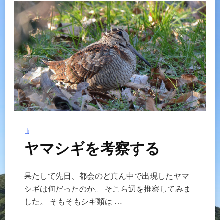
し
い
の
で
す
へ
の
山
ヤマシギを考察する
果たして先日、都会のど真ん中で出現したヤマ
シギは何だったのか。 そこら辺を推察してみま
した。 そもそもシギ類は …