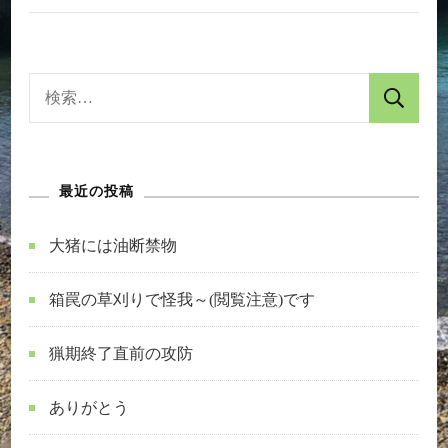
事
実
へ
検
の
索:
最近の投稿
大猪には油断禁物
箱罠の草刈りで怪我～(閲覧注意)です
猟期終了直前の攻防
ありがとう