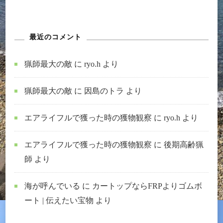
最近のコメント
猟師最大の敵
に
ryo.h
より
猟師最大の敵
に
因島のトラ
より
エアライフルで獲った時の獲物観察
に
ryo.h
より
エアライフルで獲った時の獲物観察
に
後期高齢猟
師
より
海が呼んでいる
に
カートップならFRPよりゴムボ
ート | 伝えたい宝物
より