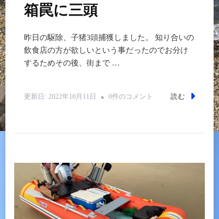
箱罠に三頭
昨日の駆除、子猪3頭捕獲しました。 知り合いの
飲食店の方が欲しいという事だったのでお分け
するためその後、街まで …
箱
読む
更新日:
2022年10月11日
0件のコメント
罠
に
三
頭
へ
の