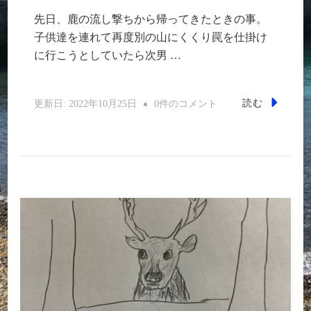
先日、鹿の流し撃ちから帰ってきたときの事。
子供達を連れて再度別の山にくくり罠を仕掛け
に行こうとしていたら次男 …
出
読む
更新日:
2022年10月25日
0件のコメント
猟
後
に
車
の
サ
イ
ド
マ
ー