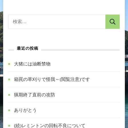
い
う
事
検
へ
索:
の
最近の投稿
大猪には油断禁物
箱罠の草刈りで怪我～(閲覧注意)です
猟期終了直前の攻防
ありがとう
(続)レミントンの回転不良について