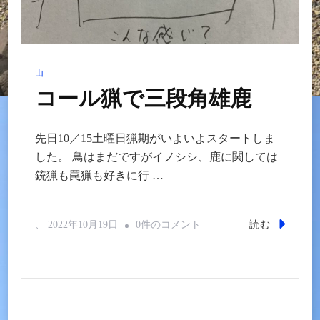
カ
ー
破
山
壊
コール猟で三段角雄鹿
に
気
先日10／15土曜日猟期がいよいよスタートしま
付
した。 鳥はまだですがイノシシ、鹿に関しては
く
銃猟も罠猟も好きに行 …
へ
の
コ
読む
、
2022年10月19日
0件のコメント
ー
ル
猟
で