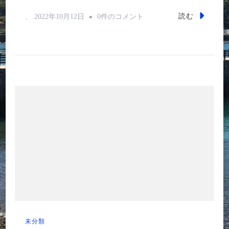
箱
読む
、
2022年10月12日
0件のコメント
罠
へ
の
い
た
ず
ら
へ
の
未分類