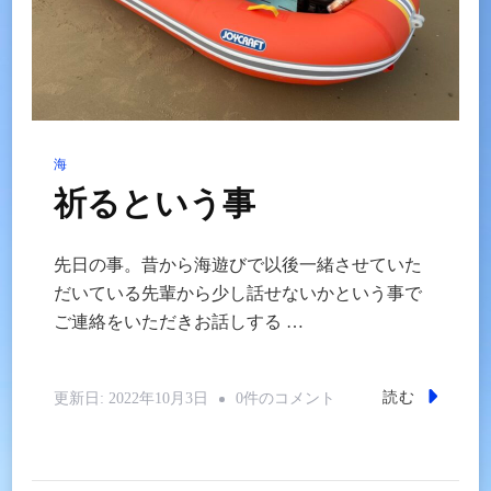
海
祈るという事
先日の事。昔から海遊びで以後一緒させていた
だいている先輩から少し話せないかという事で
ご連絡をいただきお話しする …
祈
読む
更新日:
2022年10月3日
0件のコメント
る
と