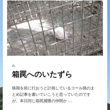
三
段
角
雄
鹿
へ
の
山
箱罠へのいたずら
猟期を前に行おうと計画しているコール猟のま
とめ記事を書いていこうと思っていたのです
が、本日同じ箱罠捕獲の仲間か …