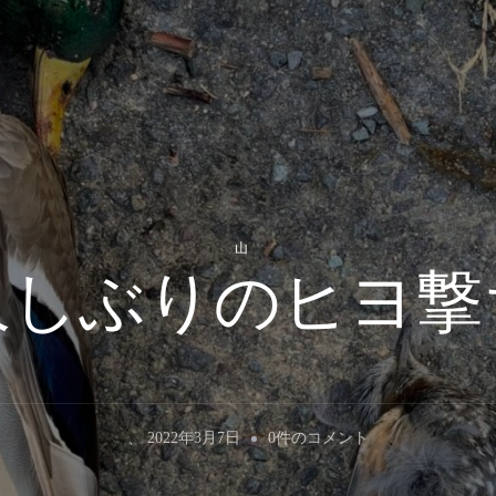
山
久しぶりのヒヨ撃
久
、
2022年3月7日
0件のコメント
し