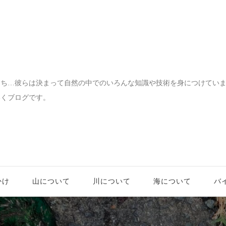
宝物
たち…彼らは決まって自然の中でのいろんな知識や技術を身につけてい
いくブログです。
かけ
山について
川について
海について
バ