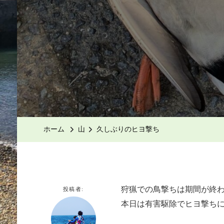
ホーム
山
久しぶりのヒヨ撃ち
狩猟での鳥撃ちは期間が終
投稿者:
本日は有害駆除でヒヨ撃ち