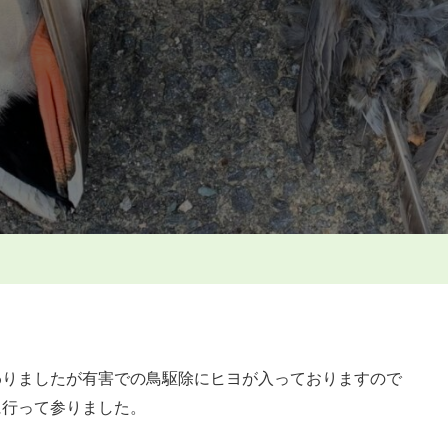
ぶ
り
の
ヒ
ヨ
撃
ち
へ
の
わりましたが有害での鳥駆除にヒヨが入っておりますので
に行って参りました。