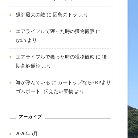
猟師最大の敵
に
因島のトラ
より
エアライフルで獲った時の獲物観察
に
ryo.h
より
エアライフルで獲った時の獲物観察
に
後
期高齢猟師
より
海が呼んでいる
に
カートップならFRPより
ゴムボート | 伝えたい宝物
より
アーカイブ
2026年5月