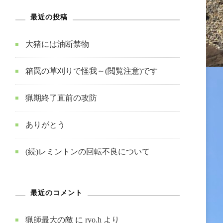
最近の投稿
大猪には油断禁物
箱罠の草刈りで怪我～(閲覧注意)です
猟期終了直前の攻防
ありがとう
(続)レミントンの回転不良について
最近のコメント
猟師最大の敵
に
ryo.h
より