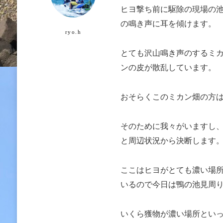
ヒヨ撃ち前に駆除の現場の
の鳴き声に耳を傾けます。
ryo.h
とても沢山鳴き声のするミ
ンの皮が散乱しています。
おそらくこのミカン畑の方
そのために我々がいますし
と周辺状況から決断します
ここはヒヨがとても濃い場
いるので今日は鴨の池見周
いくら獲物が濃い場所とい