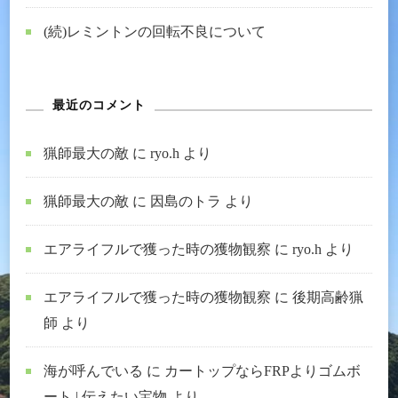
(続)レミントンの回転不良について
最近のコメント
猟師最大の敵
に
ryo.h
より
猟師最大の敵
に
因島のトラ
より
エアライフルで獲った時の獲物観察
に
ryo.h
より
エアライフルで獲った時の獲物観察
に
後期高齢猟
師
より
海が呼んでいる
に
カートップならFRPよりゴムボ
ート | 伝えたい宝物
より