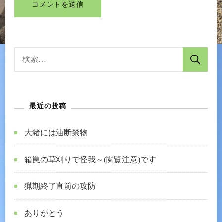
検
索:
最近の投稿
大猪には油断禁物
箱罠の草刈りで怪我～(閲覧注意)です
猟期終了直前の攻防
ありがとう