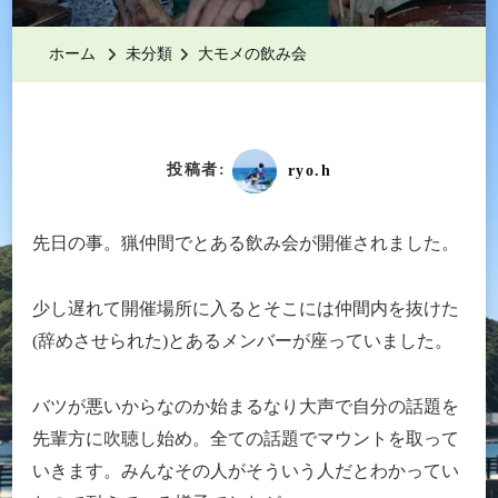
メ
の
ホーム
未分類
大モメの飲み会
飲
み
会
へ
投稿者:
ryo.h
の
先日の事。猟仲間でとある飲み会が開催されました。
少し遅れて開催場所に入るとそこには仲間内を抜けた
(辞めさせられた)とあるメンバーが座っていました。
バツが悪いからなのか始まるなり大声で自分の話題を
先輩方に吹聴し始め。全ての話題でマウントを取って
いきます。みんなその人がそういう人だとわかってい