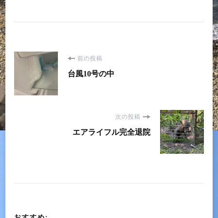
投
前の投稿
台風10号の中
稿
ナ
次の投稿
ビ
エアライフル完全退院
ゲ
ー
シ
おすすめ: