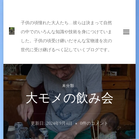
伝えたい宝物
子供の頃憧れた大人たち…彼らは決まって自然
の中でのいろんな知識や技術を身につけていま
した。子供の頃受け継いだそんな宝物達を次の
世代に受け継げるべく記していくブログです。
未分類
大モメの飲み会
大
更新日:
2024年9月4日
0件のコメント
モ