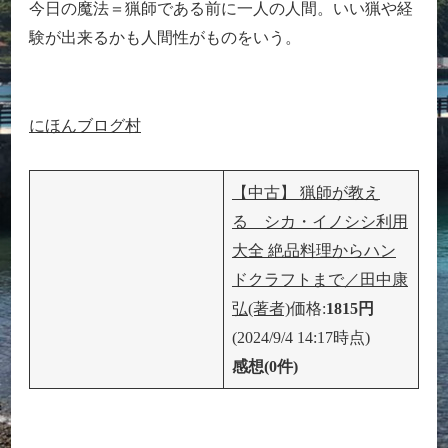
今日の魔法＝猟師である前に一人の人間。いい猟や経
験が出来るかも人間性がものをいう。
にほんブログ村
【中古】 猟師が教え
る シカ・イノシシ利用
大全 絶品料理からハン
ドクラフトまで／田中康
弘(著者)
価格:
1815円
(2024/9/4 14:17時点)
感想(0件)