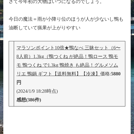
さて今年初の大物はいつになるのでしょう。
今日の魔法＝雨が小降り位のほうが人が少ないし鴨も
油断していて猟果が上がりやすい
マラソンポイント10倍★鴨なべ 三昧セット（6〜
8人前）1.3kg（鴨つくね が絶品！鴨ロース 鴨モ
モ 鴨つくね で1.3kg 鴨焼き も絶品！グルメソム
リエ 鴨鍋 ギフト【送料無料】【冷凍】
価格:
5880
円
(2024/1/9 18:28時点)
感想(386件)