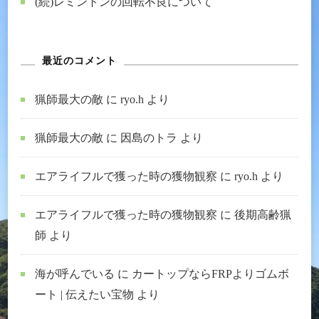
(続)レミントンの回転不良について
最近のコメント
猟師最大の敵
に
ryo.h
より
猟師最大の敵
に
因島のトラ
より
エアライフルで獲った時の獲物観察
に
ryo.h
より
エアライフルで獲った時の獲物観察
に
後期高齢猟
師
より
海が呼んでいる
に
カートップならFRPよりゴムボ
ート | 伝えたい宝物
より