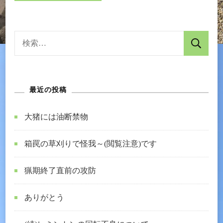
検
索:
最近の投稿
大猪には油断禁物
箱罠の草刈りで怪我～(閲覧注意)です
猟期終了直前の攻防
ありがとう