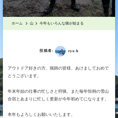
年
も
い
ホーム
山
今年もいろんな猟が始まる
ろ
ん
な
猟
投稿者:
ryo.h
が
始
アウトドア好きの方、猟師の皆様、あけましておめで
ま
とうございます。
る
へ
年末年始の仕事の忙しさと狩猟、また毎年恒例の雪山
の
合宿とあまりに忙しく更新が今年初めてになります。
本年もよろしくお願いいたします。