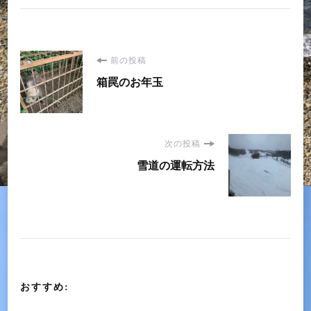
投
前の投稿
箱罠のお年玉
稿
ナ
次の投稿
ビ
雪道の運転方法
ゲ
ー
シ
おすすめ:
ョ