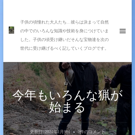
伝えたい宝物
子供の頃憧れた大人たち…彼らは決まって自然
の中でのいろんな知識や技術を身につけていま
した。子供の頃受け継いだそんな宝物達を次の
世代に受け継げるべく記していくブログです。
山
今年もいろんな猟が
始まる
今
更新日:
2024年1月9日
0件のコメント