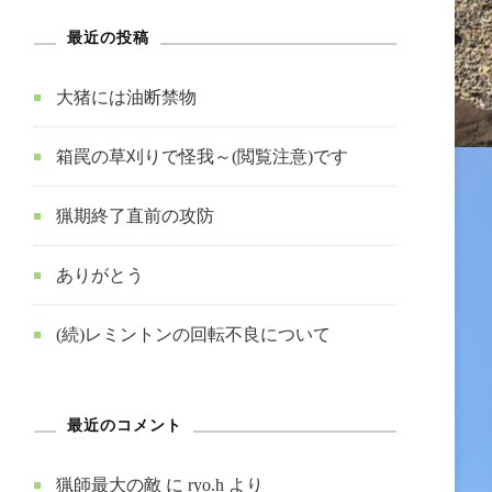
最近の投稿
大猪には油断禁物
箱罠の草刈りで怪我～(閲覧注意)です
猟期終了直前の攻防
ありがとう
(続)レミントンの回転不良について
最近のコメント
猟師最大の敵
に
ryo.h
より