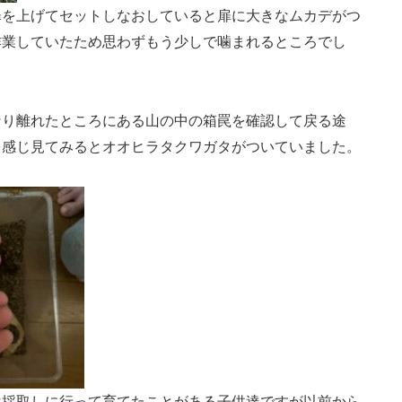
扉を上げてセットしなおしていると扉に大きなムカデがつ
作業していたため思わずもう少しで噛まれるところでし
なり離れたところにある山の中の箱罠を確認して戻る途
を感じ見てみるとオオヒラタクワガタがついていました。
は採取しに行って育てたことがある子供達ですが以前から