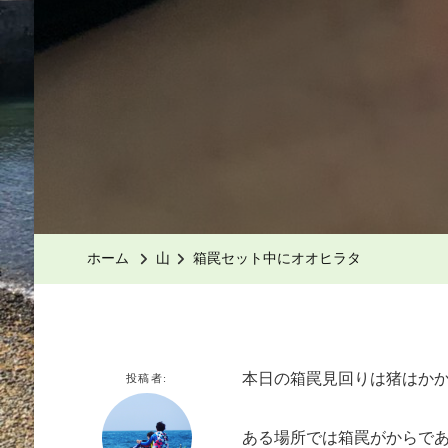
ホーム
山
箱罠セット中にオオヒラタ
本日の箱罠見回りは猪はか
投稿者:
ある場所では箱罠がからで