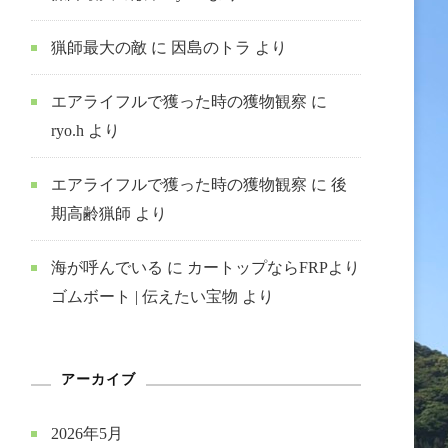
猟師最大の敵
に
因島のトラ
より
エアライフルで獲った時の獲物観察
に
ryo.h
より
エアライフルで獲った時の獲物観察
に
後
期高齢猟師
より
海が呼んでいる
に
カートップならFRPより
ゴムボート | 伝えたい宝物
より
アーカイブ
2026年5月