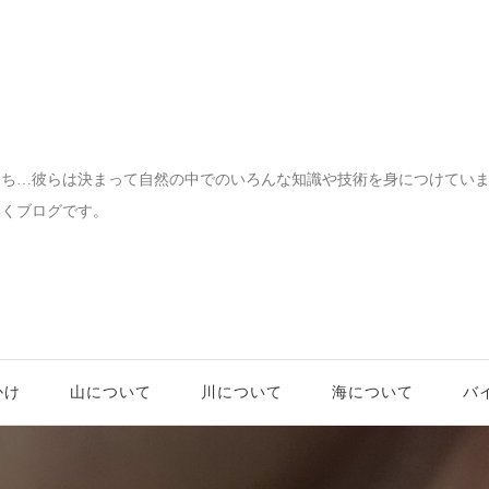
宝物
たち…彼らは決まって自然の中でのいろんな知識や技術を身につけてい
いくブログです。
かけ
山について
川について
海について
バ