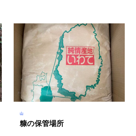
山
糠の保管場所