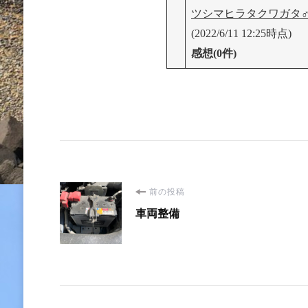
ツシマヒラタクワガタ♂7
(2022/6/11 12:25時点)
感想(0件)
投
前の投稿
車両整備
稿
ナ
ビ