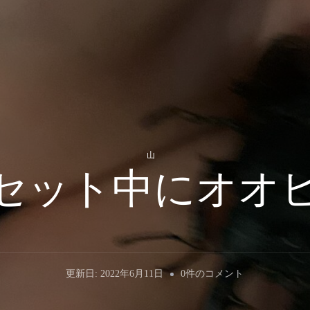
山
セット中にオオ
箱
更新日:
2022年6月11日
0件のコメント
罠