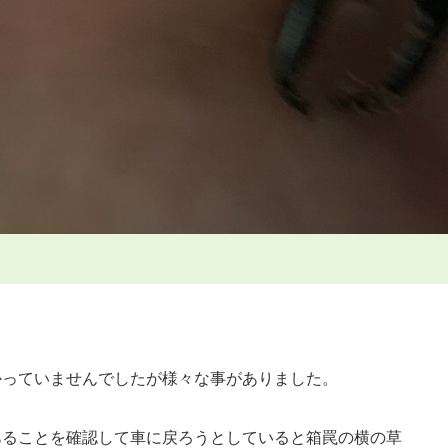
セ
ッ
ト
中
に
オ
オ
ヒ
ラ
タ
へ
の
かっていませんでしたが様々な事がありました。
あることを確認して車に戻ろうとしていると箱罠の横の草