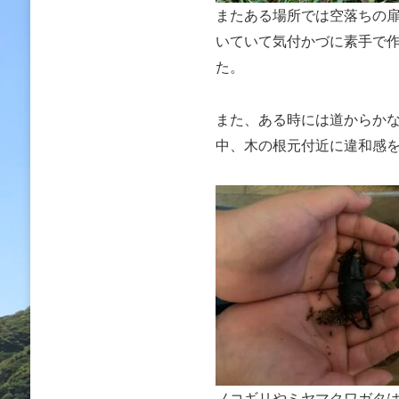
またある場所では空落ちの
いていて気付かづに素手で
た。
また、ある時には道からか
中、木の根元付近に違和感
ノコギリやミヤマクワガタ