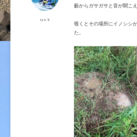
藪からガサガサと音が聞こ
ryo.h
覗くとその場所にイノシシ
た。