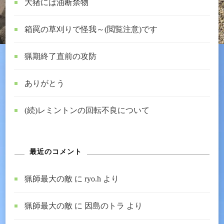
大猪には油断禁物
箱罠の草刈りで怪我～(閲覧注意)です
猟期終了直前の攻防
ありがとう
(続)レミントンの回転不良について
最近のコメント
猟師最大の敵
に
ryo.h
より
猟師最大の敵
に
因島のトラ
より