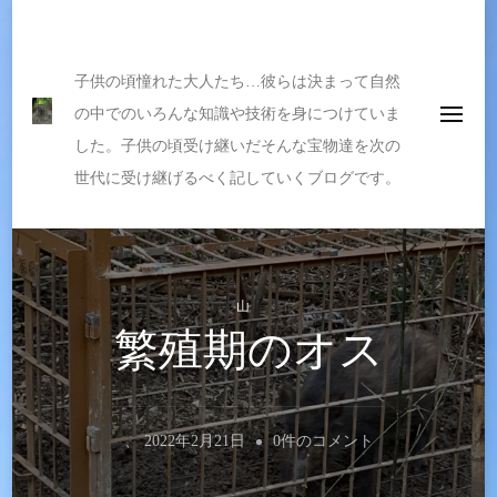
伝えたい宝物
子供の頃憧れた大人たち…彼らは決まって自然
の中でのいろんな知識や技術を身につけていま
した。子供の頃受け継いだそんな宝物達を次の
世代に受け継げるべく記していくブログです。
山
繁殖期のオス
繁
、
2022年2月21日
0件のコメント
殖