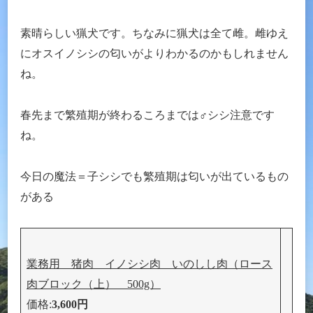
素晴らしい猟犬です。ちなみに猟犬は全て雌。雌ゆえ
にオスイノシシの匂いがよりわかるのかもしれません
ね。
春先まで繁殖期が終わるころまでは♂シシ注意です
ね。
今日の魔法＝子シシでも繁殖期は匂いが出ているもの
がある
業務用 猪肉 イノシシ肉 いのしし肉（ロース
肉ブロック（上） 500g）
価格:
3,600円