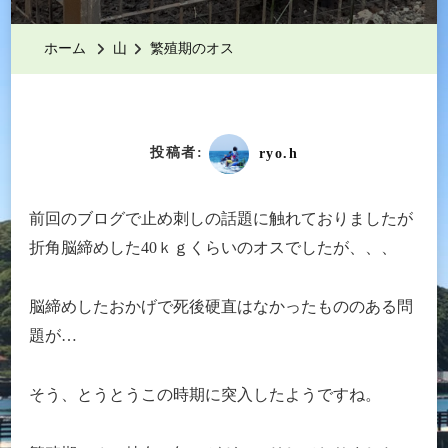
期
の
ホーム
山
繁殖期のオス
オ
ス
へ
の
投稿者:
ryo.h
前回のブログで止め刺しの話題に触れておりましたが
折角脳締めした40ｋｇくらいのオスでしたが、、、
脳締めしたおかげで死後硬直はなかったもののある問
題が…
そう、とうとうこの時期に突入したようですね。