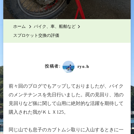
プ
ロ
ケ
ホーム
バイク、車、船舶など
ッ
スプロケット交換の評価
ト
交
換
の
投稿者:
ryo.h
評
価
前々回のブログでもアップしておりましたが、バイク
へ
のメンテナンスを先日行いました。罠の見回り、池の
の
見回りなど猟に関して山用に絶対的な活躍を期待して
購入された我がＫＬＸ125。
同じ山でも息子のカブトムシ取りに入山するときに一