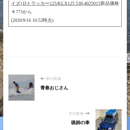
イズ) Dトラッカー125/KLX125 530-4025015
新品価格
￥773から
(2020/9/16 16:52時点)
投
前の投稿
青春おじさん
稿
ナ
次の投稿
ビ
猟師の車