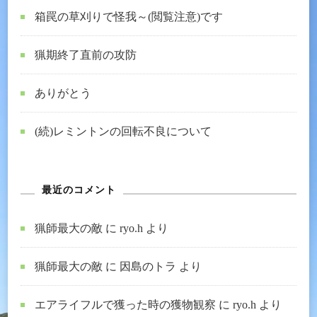
箱罠の草刈りで怪我～(閲覧注意)です
猟期終了直前の攻防
ありがとう
(続)レミントンの回転不良について
最近のコメント
猟師最大の敵
に
ryo.h
より
猟師最大の敵
に
因島のトラ
より
エアライフルで獲った時の獲物観察
に
ryo.h
より