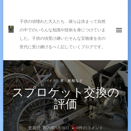
伝えたい宝物
子供の頃憧れた大人たち…彼らは決まって自然
の中でのいろんな知識や技術を身につけていま
した。子供の頃受け継いだそんな宝物達を次の
世代に受け継げるべく記していくブログです。
バイク、車、船舶など
スプロケット交換の
評価
ス
更新日:
2020年9月16日
0件のコメント