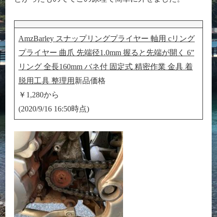
AmzBarley スナップリングプライヤー 軸用 cリング
プライヤー 曲爪 先端径1.0mm 握ると先端が開く 6”
リング 全長160mm バネ付 固定式 精密作業 金具 着
脱用工具 整理用
新品価格
￥1,280から
(2020/9/16 16:50時点)