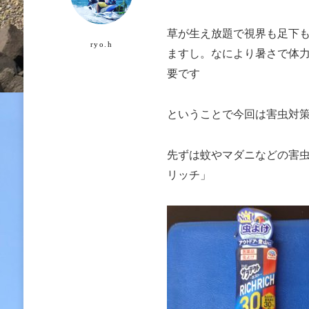
草が生え放題で視界も足下
ryo.h
ますし。なにより暑さで体
要です
ということで今回は害虫対
先ずは蚊やマダニなどの害
リッチ」