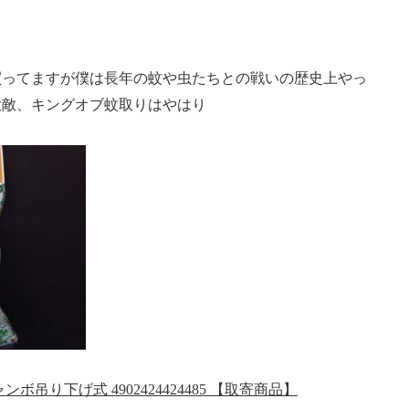
買ってますが僕は長年の蚊や虫たちとの戦いの歴史上やっ
大敵、キングオブ蚊取りはやはり
吊り下げ式 4902424424485 【取寄商品】