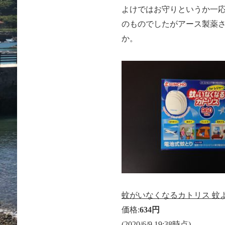
よけではお守りというか一
のものでしたがアース製薬
か。
蚊がいなくなるカトリス 蚊よけ
価格:
634円
(2020/6/9 19:38時点)