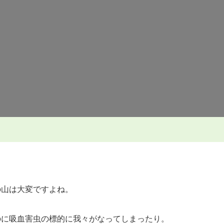
山
へ
の
の山は大変ですよね。
のに吸血害虫の標的に我々がなってしまったり。