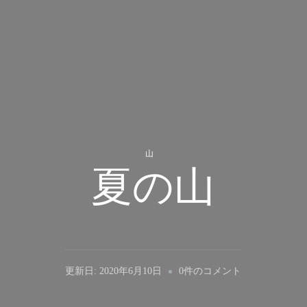
山
夏の山
夏
更新日:
2020年6月10日
0件のコメント
の