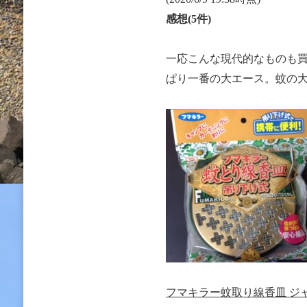
感想(5件)
一応こんな現代的なものも
ぱり一番の大エース。蚊の
フマキラー蚊取り線香皿 ジャンボ