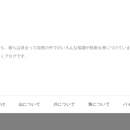
宝物
たち…彼らは決まって自然の中でのいろんな知識や技術を身につけてい
いくブログです。
かけ
山について
川について
海について
バ