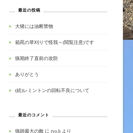
最近の投稿
大猪には油断禁物
箱罠の草刈りで怪我～(閲覧注意)です
猟期終了直前の攻防
ありがとう
(続)レミントンの回転不良について
最近のコメント
猟師最大の敵
に
ryo.h
より