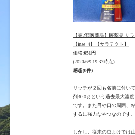
【第2類医薬品】医薬品 サラテクト
【inse_4】【サラテクト】
価格:
651円
(2020/6/9 19:37時点)
感想(0件)
リッチが２回も名前に付いて
剤30.0ｇという過去最大
です。また目や口の周囲、
するに強力なやつなのです
しかし、従来の虫よけでは