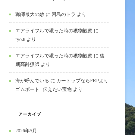
猟師最大の敵
に
因島のトラ
より
エアライフルで獲った時の獲物観察
に
ryo.h
より
エアライフルで獲った時の獲物観察
に
後
期高齢猟師
より
海が呼んでいる
に
カートップならFRPより
ゴムボート | 伝えたい宝物
より
アーカイブ
2026年5月