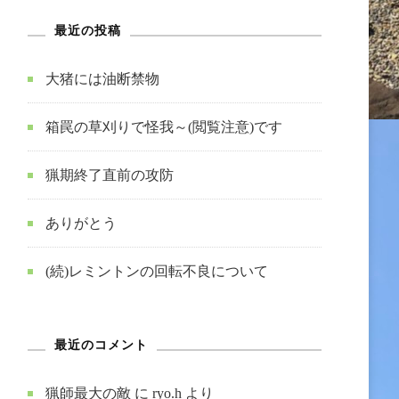
最近の投稿
大猪には油断禁物
箱罠の草刈りで怪我～(閲覧注意)です
猟期終了直前の攻防
ありがとう
(続)レミントンの回転不良について
最近のコメント
猟師最大の敵
に
ryo.h
より