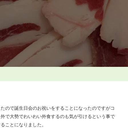
ロ
ー
ス
肉
へ
の
ったので誕生日会のお祝いをすることになったのですがコ
り外で大勢でわいわい外食するのも気が引けるという事で
することになりました。