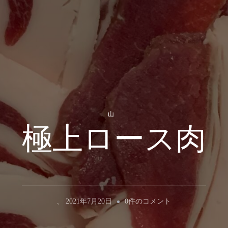
山
極上ロース肉
極
、
2021年7月20日
0件のコメント
上