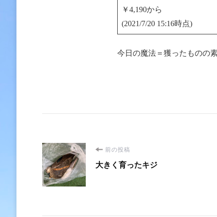
￥4,190から
(2021/7/20 15:16時点)
今日の魔法＝獲ったものの
投
前の投稿
大きく育ったキジ
稿
ナ