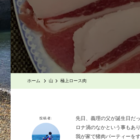
ホーム
山
極上ロース肉
先日、義理の父が誕生日だ
投稿者:
ロナ渦のなかという事もあ
我が家で猪肉パーティーを