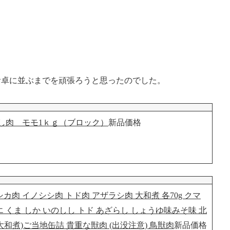
食卓に並ぶまでを頑張ろうと思ったのでした。
し肉 モモ1ｋｇ（ブロック）
新品価格
カ肉 イノシシ肉 トド肉 アザラシ肉 大和煮 各70g クマ
エ くま しか いのしし トド あざらし しょうゆ味みそ味 北
大和煮)ご当地缶詰 貴重な獣肉 (出没注意) 鳥獣肉
新品価格