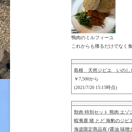
鴨肉のミルフィーユ
これからも獲るだけでなく
島根 天然ジビエ いのし
￥7,500から
(2021/7/20 15:15時点)
獣肉 特別セット 熊肉 エゾシ
蝦夷鹿 猪 とど 海豹のジビ
海道限定商品有 (醤油 味噌