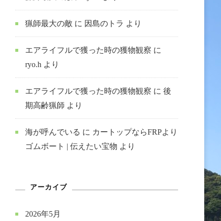
猟師最大の敵
に
因島のトラ
より
エアライフルで獲った時の獲物観察
に
ryo.h
より
エアライフルで獲った時の獲物観察
に
後
期高齢猟師
より
海が呼んでいる
に
カートップならFRPより
ゴムボート | 伝えたい宝物
より
アーカイブ
2026年5月