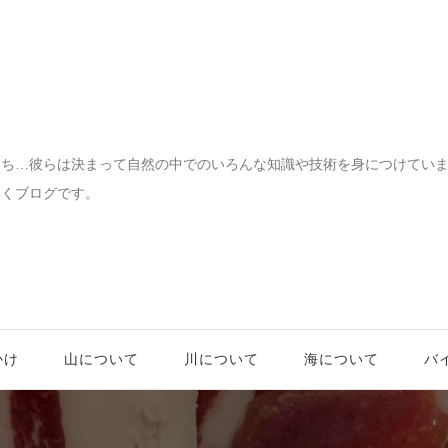
宝物
たち…彼らは決まって自然の中でのいろんな知識や技術を身につけてい
いくブログです。
かけ
山について
川について
海について
バ