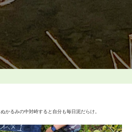
中
の
鴨
へ
の
とぬかるみの中対峙すると自分も毎日泥だらけ。