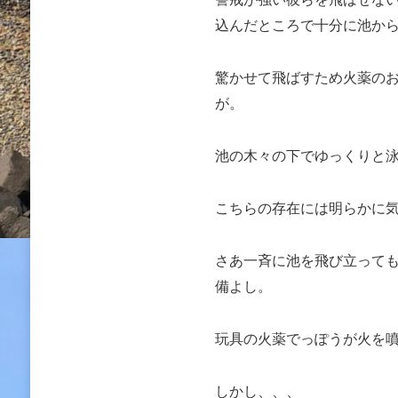
込んだところで十分に池か
驚かせて飛ばすため火薬の
が。
池の木々の下でゆっくりと
こちらの存在には明らかに
さあ一斉に池を飛び立って
備よし。
玩具の火薬でっぽうが火を
しかし、、、