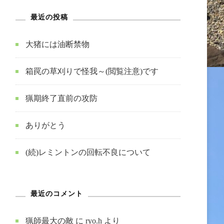
最近の投稿
大猪には油断禁物
箱罠の草刈りで怪我～(閲覧注意)です
猟期終了直前の攻防
ありがとう
(続)レミントンの回転不良について
最近のコメント
猟師最大の敵
に
ryo.h
より