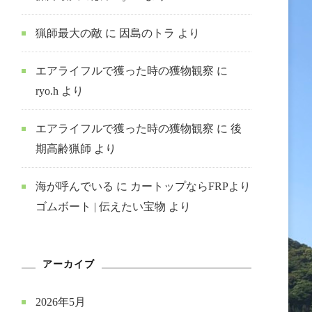
猟師最大の敵
に
因島のトラ
より
エアライフルで獲った時の獲物観察
に
ryo.h
より
エアライフルで獲った時の獲物観察
に
後
期高齢猟師
より
海が呼んでいる
に
カートップならFRPより
ゴムボート | 伝えたい宝物
より
アーカイブ
2026年5月