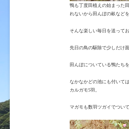
鴨も丁度田植えの始まった
れないから田んぼの畝など
そんな楽しい毎日を送って
先日の鳥の駆除で少しだけ
田んぼについている鴨たち
なかなかどの池にも付いて
カルガモ5羽。
マガモも数羽ツガイでつい