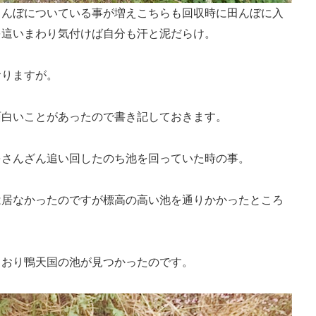
田んぼについている事が増えこちらも回収時に田んぼに入
を這いまわり気付けば自分も汗と泥だらけ。
おりますが。
面白いことがあったので書き記しておきます。
をさんざん追い回したのち池を回っていた時の事。
は居なかったのですが標高の高い池を通りかかったところ
ており鴨天国の池が見つかったのです。