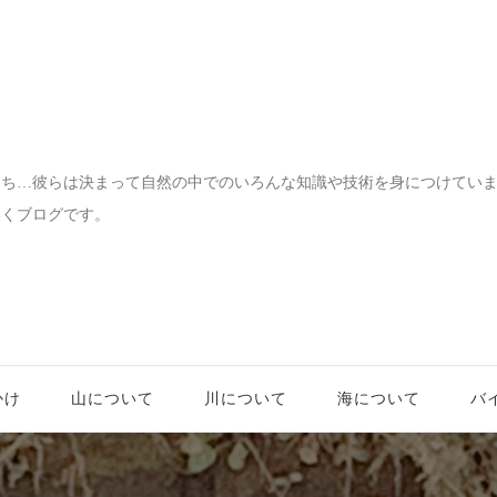
宝物
たち…彼らは決まって自然の中でのいろんな知識や技術を身につけてい
いくブログです。
かけ
山について
川について
海について
バ