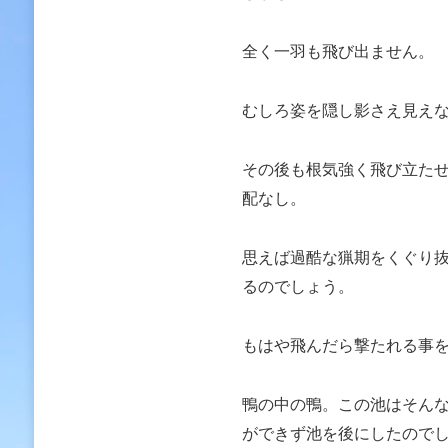
全く一羽も飛び出ません。
むしろ姿を隠し影さえ見え
その後も根気強く飛び立た
配なし。
思えば過酷な猟期をくぐり
るのでしょう。
もはや飛んだら撃たれる事
鴨の中の鴨。この池はそん
ができず池を後にしたので