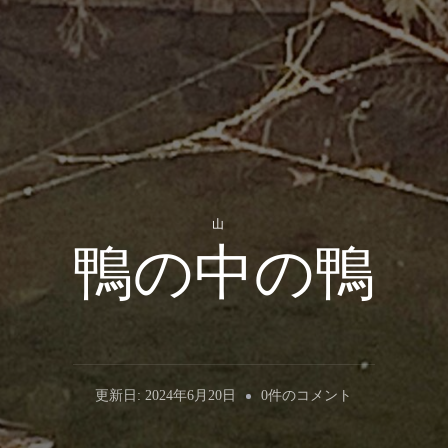
山
鴨の中の鴨
鴨
更新日:
2024年6月20日
0件のコメント
の