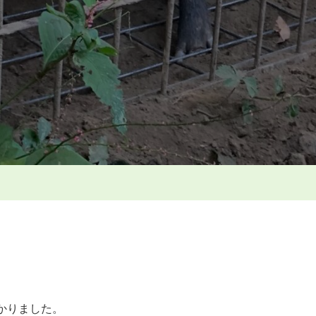
の
命
が
尽
き
る
と
き
～
猪
の
涙
～
へ
の
かかりました。