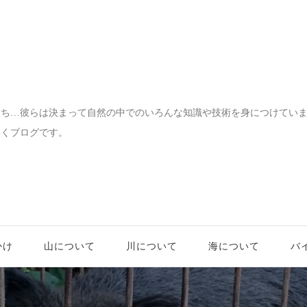
宝物
たち…彼らは決まって自然の中でのいろんな知識や技術を身につけてい
いくブログです。
かけ
山について
川について
海について
バ