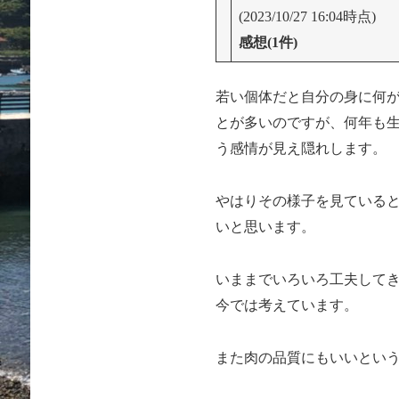
(2023/10/27 16:04時点)
感想(1件)
若い個体だと自分の身に何
とが多いのですが、何年も
う感情が見え隠れします。
やはりその様子を見ている
いと思います。
いままでいろいろ工夫して
今では考えています。
また肉の品質にもいいとい