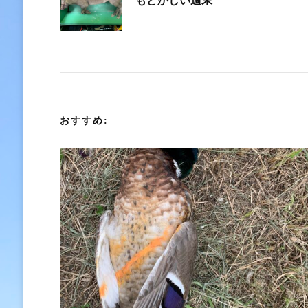
もどかしい週末
稿
ナ
ビ
ゲ
おすすめ:
ー
シ
ョ
ン