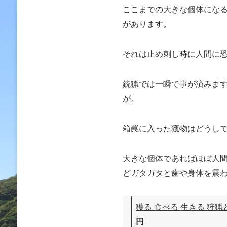
ここまでの大きな個体にな
があります。
それは止め刺し時に人間に
銃猟では一瞬で事が済みま
が。
箱罠に入った獲物はどうし
大きな個体であればほぼ人
どガタガタと歯や身体を震
獲る 食べる 生きる 狩猟
円