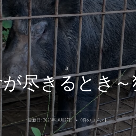
山
命が尽きるとき～
獲
更新日:
2023年10月27日
0件のコメント
物