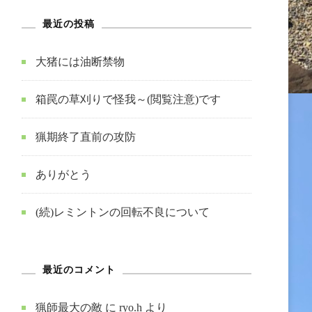
最近の投稿
大猪には油断禁物
箱罠の草刈りで怪我～(閲覧注意)です
猟期終了直前の攻防
ありがとう
(続)レミントンの回転不良について
最近のコメント
猟師最大の敵
に
ryo.h
より