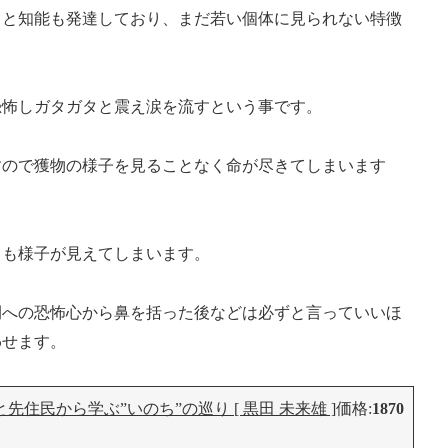
ると知能も発達しており、まだ若い個体に見られない特徴
恐怖しガタガタと震え涙を流すという事です。
すので獲物の様子を見ることなく命が尽きてしまいます
ても様子が見えてしまいます。
間への恐怖心から鼻を括った後などは必ずと言っていいほ
わせます。
と先住民から学ぶ”いのち”の巡り [ 黒田 未来雄 ]
価格:
1870