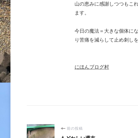
山の恵みに感謝しつつもこ
ます。
今日の魔法＝大きな個体に
り苦痛を減らして止め刺し
にほんブログ村
投
前の投稿