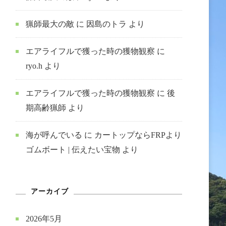
猟師最大の敵
に
因島のトラ
より
エアライフルで獲った時の獲物観察
に
ryo.h
より
エアライフルで獲った時の獲物観察
に
後
期高齢猟師
より
海が呼んでいる
に
カートップならFRPより
ゴムボート | 伝えたい宝物
より
アーカイブ
2026年5月