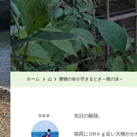
ホーム
山
獲物の命が尽きるとき～猪の涙～
先日の駆除。
投稿者:
箱罠に100ｋｇ近い大物が