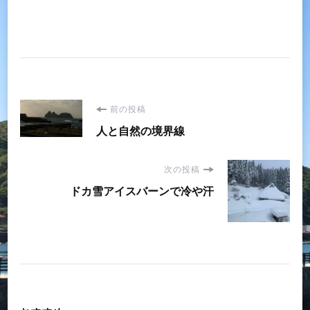
投
前の投稿
人と自然の境界線
稿
次の投稿
ナ
ドカ雪アイスバーンで冷や汗
ビ
ゲ
ー