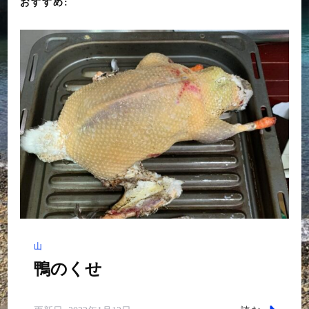
シ
おすすめ:
ョ
ン
山
鴨のくせ