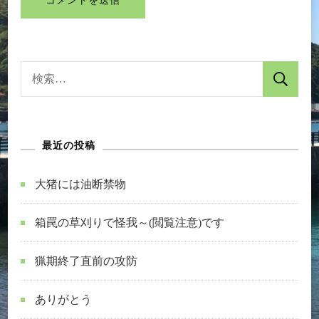
検
索:
最近の投稿
大猪には油断禁物
箱罠の草刈りで怪我～(閲覧注意)です
猟期終了直前の攻防
ありがとう