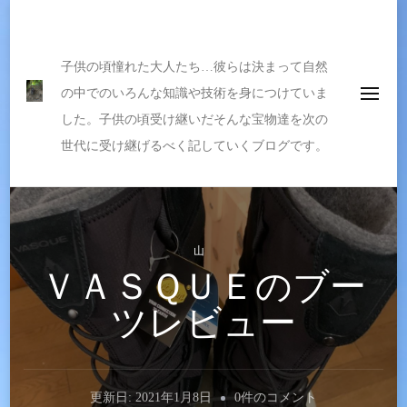
伝えたい宝物
子供の頃憧れた大人たち…彼らは決まって自然
の中でのいろんな知識や技術を身につけていま
した。子供の頃受け継いだそんな宝物達を次の
世代に受け継げるべく記していくブログです。
山
ＶＡＳＱＵＥのブー
ツレビュー
Ｖ
更新日:
2021年1月8日
0件のコメント