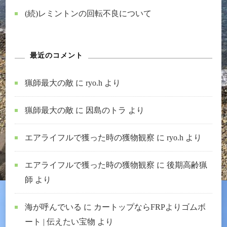
(続)レミントンの回転不良について
最近のコメント
猟師最大の敵
に
ryo.h
より
猟師最大の敵
に
因島のトラ
より
エアライフルで獲った時の獲物観察
に
ryo.h
より
エアライフルで獲った時の獲物観察
に
後期高齢猟
師
より
海が呼んでいる
に
カートップならFRPよりゴムボ
ート | 伝えたい宝物
より