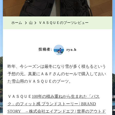
Ａ
Ｓ
Ｑ
ホーム
山
ＶＡＳＱＵＥのブーツレビュー
Ｕ
Ｅ
の
ブ
投稿者:
ryo.h
ー
ツ
昨年、今シーズンは厳冬になり雪が多く積もるという
レ
予想の元。真夏にＡ＆Ｆさんのセールで購入しておい
ビ
た雪山用のＶＡＳＱＵＥのブーツ。
ュ
ー
ＶＡＳＱＵＥ
100年の積み重ねから生まれた「バス
へ
ク」のフィット感 ブランドストーリー | BRAND
の
STORY – 株式会社エイアンドエフ | 世界のアウトド