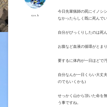
今日先輩猟師の罠にイノシ
ryo.h
なかったらしく既に死んで
自分がびっくりしたのは死
お腹など血液の循環がとま
要するに体内が一日ほどで
自分なんか一日くらい大丈夫
のでもいくかも)
せっかく山から頂いた命を
う事ですね。