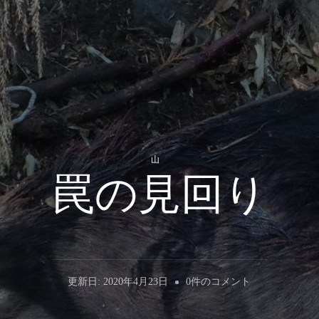
山
罠の見回り
罠
更新日:
2020年4月23日
0件のコメント
の