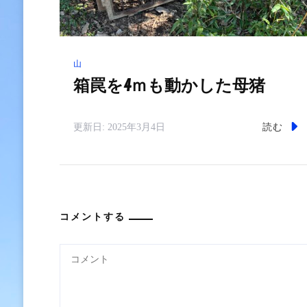
山
箱罠を4ｍも動かした母猪
読む
更新日:
2025年3月4日
コメントする