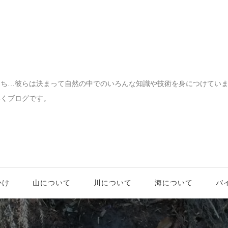
宝物
たち…彼らは決まって自然の中でのいろんな知識や技術を身につけてい
いくブログです。
かけ
山について
川について
海について
バ