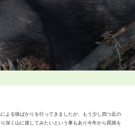
見
回
り
へ
の
砲による猟ばかりを行ってきましたが、もう少し四つ足の
より深く山に接してみたいという事もあり今年から罠猟を