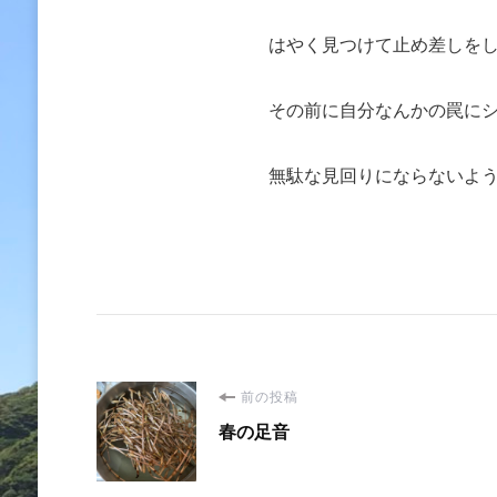
はやく見つけて止め差しを
その前に自分なんかの罠に
無駄な見回りにならないよ
投
前の投稿
春の足音
稿