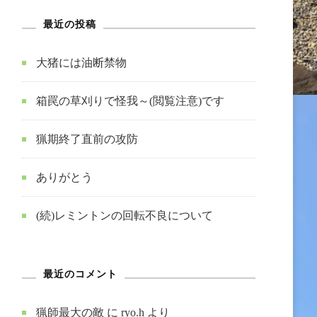
最近の投稿
大猪には油断禁物
箱罠の草刈りで怪我～(閲覧注意)です
猟期終了直前の攻防
ありがとう
(続)レミントンの回転不良について
最近のコメント
猟師最大の敵
に
ryo.h
より