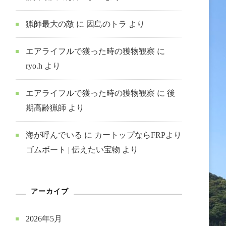
猟師最大の敵
に
因島のトラ
より
エアライフルで獲った時の獲物観察
に
ryo.h
より
エアライフルで獲った時の獲物観察
に
後
期高齢猟師
より
海が呼んでいる
に
カートップならFRPより
ゴムボート | 伝えたい宝物
より
アーカイブ
2026年5月